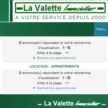
Menu
ACCUEIL
0
annonce(s) répondent à votre recherche.
Visualisation
1 - 15
VENTES
Allez à la page:
<<
Recherche approfondie
TOUTES LES VENTES
LOCATIONS
LOCATION - APPARTEMENTS
MAISONS
0
annonce(s) répondent à votre recherche.
TOUTES LES LOCATIONS
VIAGER
Visualisation
1 - 15
APPARTEMENTS
Allez à la page:
<<
LOCAUX COMMERCIAUX
IMMEUBLES
Recherche approfondie
GESTION
TERRAINS
GARAGES
RECHERCHER