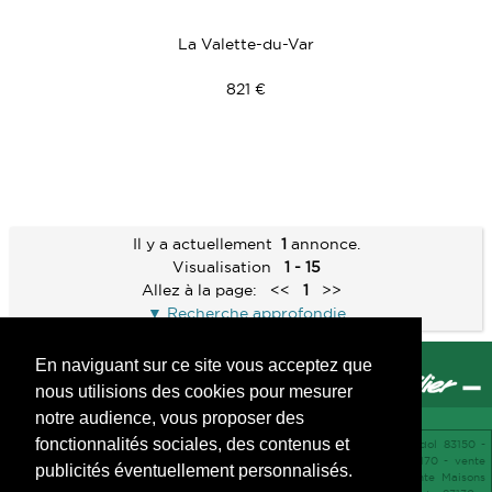
La Valette-du-Var
821 €
Il y a actuellement
1
annonce.
Visualisation
1 - 15
Allez à la page:
<<
1
>>
Recherche approfondie
En naviguant sur ce site vous acceptez que
nous utilisions des cookies pour mesurer
notre audience, vous proposer des
fonctionnalités sociales, des contenus et
vente Maisons Carqueiranne 83320 -
location Bureau et Commerce Bandol 83150 -
vente Appartements Cuers 83390 -
vente Maisons Camps-la-Source 83170 -
vente
publicités éventuellement personnalisés.
Terrains Flassans-sur-Issole 83340 -
vente Maisons Pignans 83790 -
vente Maisons