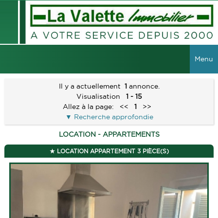
Menu
ACCUEIL
Il y a actuellement
1
annonce.
Visualisation
1 - 15
VENTES
Allez à la page:
<<
1
>>
Recherche approfondie
TOUTES LES VENTES
LOCATIONS
LOCATION - APPARTEMENTS
MAISONS
TOUTES LES LOCATIONS
VIAGER
LOCATION APPARTEMENT 3 PIÈCE(S)
APPARTEMENTS
LOCAUX COMMERCIAUX
IMMEUBLES
GESTION
TERRAINS
GARAGES
RECHERCHER